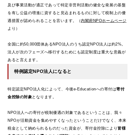
及び事業活動が適正であって特定非営利活動の健全な発展の基盤
を有し公益の増進に資すると見込まれるものに対して税制上の優
遇措置が認められることを言います。（
内閣府NPOホームページ
より）
全国に約50,000団体あるNPO法人のうち認定NPO法人は約2%。
法人が次のフェーズへ移行するためにも認定制度は重大な意義が
あると言えます。
特例認定NPO法人になると
特定認定NPO法人化によって、今後e-Educationへの寄付は
寄付
金控除の対象
となります。
NPO法人への寄付が税制優遇の対象であるということは、我々
NPOが活動資金を集めやすくなったということだけでなく、本来
税金として納められるものだった資金が、寄付金控除により
皆様