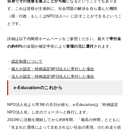
自身でその使途を選ぶことが可能
になるということでもありま
す。これは皆様が主体的に、社会問題の解決を自ら選んだ機関
（国・行政、もしくはNPO法人へ）に託すことができるというこ
とです。
詳細は以下内閣府ホームページをご参照ください。最大で
寄付金
の約40%
の金額が確定申告により
皆様の元に還付
されます。
・
認定制度について
・
個人が認定・特例認定NPO法人に寄付した場合
・
法人が認定・特例認定NPO法人に寄付した場合
e-Educationのこれから
NPO法人化より早3年の月日が経ち、e-Educationは「特例認定
NPO法人化」し次のフェーズへと移行します。
2010年に活動を開始してから約8年間、「最高の仲間」とともに
「生まれた環境によって左右されない社会の実現」のため走り続