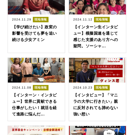
2024.11.29
現地情報
2024.11.12
現地情報
【学び続けたい】政変の
【インターン生インタビ
影響を受けても夢を追い
ュー】模擬国連を通じて
続ける少女アミン
感じた支援のあり方への
疑問。ソーシャ...
2024.11.08
現地情報
2024.10.23
現地情報
【インターン・インタビ
【インタビュー】「マニ
ュー】世界に貢献できる
ラの大学に行きたい」親
仕事がしたい！就活を経
に反対されても諦めない
て進路に悩んだ...
強い想い