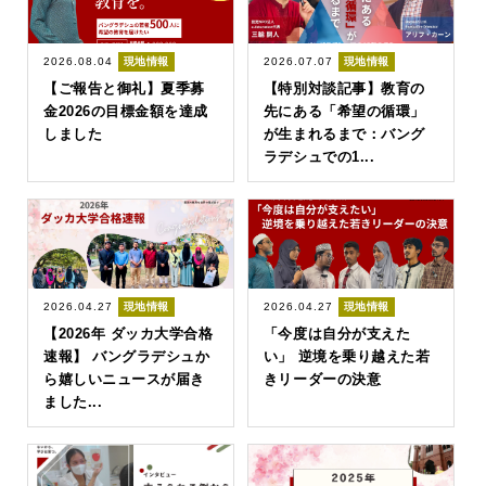
2026.08.04
現地情報
2026.07.07
現地情報
【ご報告と御礼】夏季募
【特別対談記事】教育の
金2026の目標金額を達成
先にある「希望の循環」
しました
が生まれるまで：バング
ラデシュでの1...
2026.04.27
現地情報
2026.04.27
現地情報
【2026年 ダッカ大学合格
「今度は自分が支えた
速報】 バングラデシュか
い」 逆境を乗り越えた若
ら嬉しいニュースが届き
きリーダーの決意
ました...