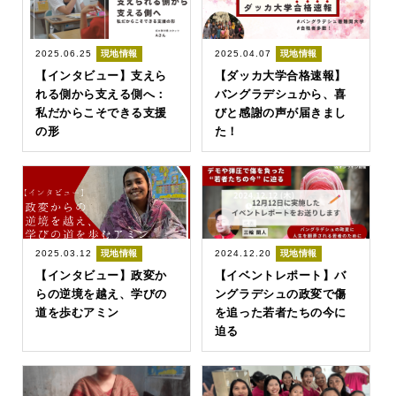
2025.06.25
現地情報
2025.04.07
現地情報
【インタビュー】支えら
【ダッカ大学合格速報】
れる側から支える側へ：
バングラデシュから、喜
私だからこそできる支援
びと感謝の声が届きまし
の形
た！
2025.03.12
現地情報
2024.12.20
現地情報
【インタビュー】政変か
【イベントレポート】バ
らの逆境を越え、学びの
ングラデシュの政変で傷
道を歩むアミン
を追った若者たちの今に
迫る