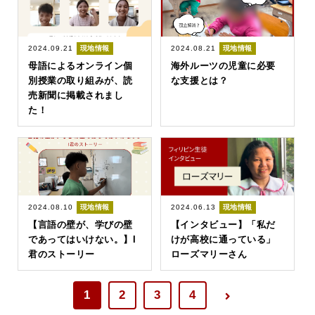
2024.09.21
現地情報
2024.08.21
現地情報
母語によるオンライン個
海外ルーツの児童に必要
別授業の取り組みが、読
な支援とは？
売新聞に掲載されまし
た！
2024.08.10
現地情報
2024.06.13
現地情報
【言語の壁が、学びの壁
【インタビュー】「私だ
であってはいけない。】I
けが高校に通っている」
君のストーリー
ローズマリーさん
1
2
3
4