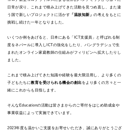
日常が戻り、これまで積み上げてきた活動を見つめ直し、また違
う国で新しいプロジェクトに活かす
「温故知新」
の考えをもとに
挑戦し続けた一年となりました。
いくつか例をあげると、日本にある「ICT支援員」と呼ばれる制
度をネパールに導入しICTの強化をしたり、バングラデシュで生
まれたオンライン家庭教師の仕組みがフィリピンへ拡大したりし
ました。
これまで積み上げてきた知識や経験を最大限活用し、より多くの
子どもたちに
教育を受けられる機会の創出
をより多くの方々と一
緒にこれからも目指します。
そんなEducationの活動は皆さまからのご寄付をはじめ助成金や
事業収益によって実施できています。
2023年度も温かいご支援をお寄せいただき、誠にありがとうござ