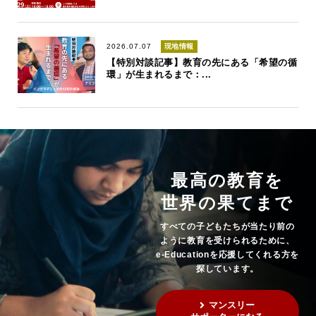
2026.07.07
現地情報
【特別対談記事】教育の先にある「希望の循
環」が生まれるまで：...
最高の教育を
世界の果てまで
すべての子どもたちが当たり前の
ように教育を受けられるために、
e-Educationを応援してくれる方を
探しています。
マンスリー