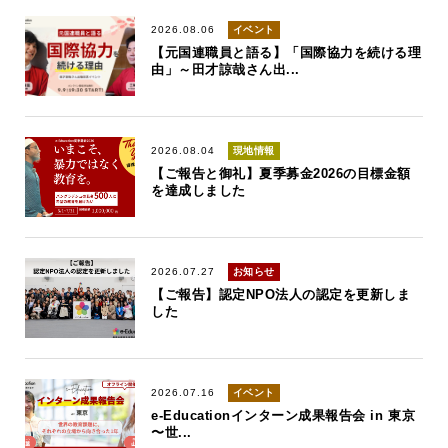
2026.08.06
イベント
【元国連職員と語る】「国際協力を続ける理
由」～田才諒哉さん出...
2026.08.04
現地情報
【ご報告と御礼】夏季募金2026の目標金額
を達成しました
2026.07.27
お知らせ
【ご報告】認定NPO法人の認定を更新しま
した
2026.07.16
イベント
e-Educationインターン成果報告会 in 東京
〜世...