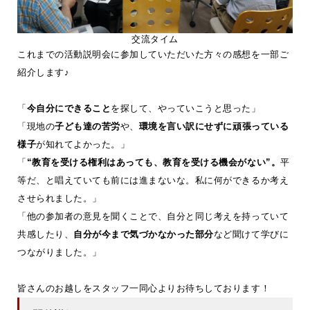
交流タイム
これまでの活動説明会に参加していただいた方々の感想を一部ご
紹介します♪
「
今自分にできること
を探して、やっていこうと思った」
「現地の
子ども達の苦労
や、
環境を言い訳にせずに頑張っている
様子
が知れてよかった。」
「
“教育を受ける権利はあっても、教育を受ける機会がない”。
平
等だ、と唱えていても前には進まないな。私に何ができるか考え
させられました。」
「他の参加者の意見を聞くことで、自分と同じ考えを持っていて
共感したり、
自分が今まで気づかなかった部分
など聞けて学びに
つながりました。」
皆さんのお越しをスタッフ一同心よりお待ちしております！