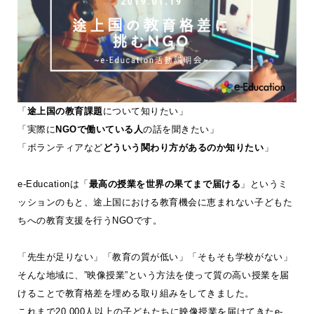
「
途上国の教育課題
について知りたい」
「実際に
NGOで働いている人
の話を聞きたい」
「ボランティアなど
どういう関わり方があるのか知りたい
」
e-Educationは「
最高の授業を世界の果てまで届ける
」というミ
ッションのもと、途上国における教育機会に恵まれない子どもた
ちへの教育支援を行うNGOです。
「先生が足りない」「教育の質が低い」「そもそも学校がない」
そんな地域に、”映像授業”という方法を使って質の高い授業を届
けることで教育格差を埋める取り組みをしてきました。
これまで20,000人以上の子どもたちに映像授業を届けてきたe-