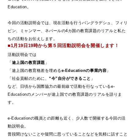
Education。
今回の活動説明会では、現在活動を行うバングラデシュ、フィリ
ピン、ミャンマー、ネパールの4カ国の教育課題のリアルと私た
ちの活動をお伝えします。
■1月19日19時から第５回活動説明会を開催します！
活動説明会では
「
途上国の教育課題
」
「途上国の教育格差を埋める
e-Educationの事業内容
」
「社会貢献のために、
“今”自分ができること
」
など、日頃から国際協力の最前線で活動を行なっているe-
Educationのメンバーが途上国での教育課題のリアルを語りま
す。
e-Educationの職員との距離も近く、少人数で開催する今回の活
動説明会。
普段聞けないことや疑問に思っていることなどを気軽に話すこと