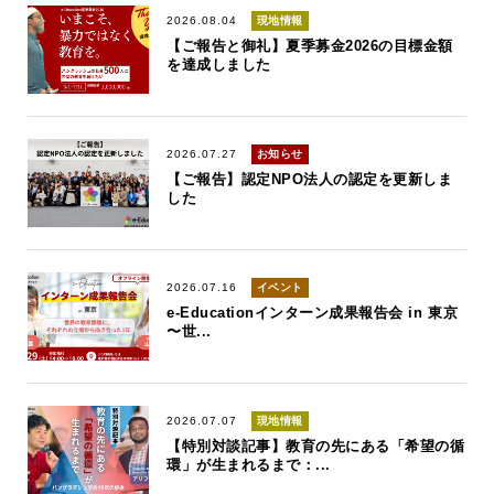
2026.08.04
現地情報
【ご報告と御礼】夏季募金2026の目標金額
を達成しました
2026.07.27
お知らせ
【ご報告】認定NPO法人の認定を更新しま
した
2026.07.16
イベント
e-Educationインターン成果報告会 in 東京
〜世...
2026.07.07
現地情報
【特別対談記事】教育の先にある「希望の循
環」が生まれるまで：...