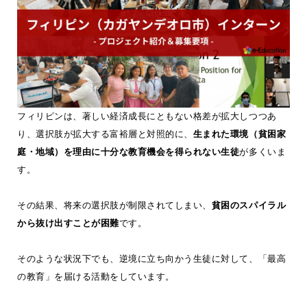
フィリピンは、著しい経済成長にともない格差が拡大しつつあ
り、選択肢が拡大する富裕層と対照的に、
生まれた環境（貧困家
庭・地域）を理由に十分な教育機会を得られない生徒
が多くいま
す。
その結果、将来の選択肢が制限されてしまい、
貧困のスパイラル
から抜け出すことが困難
です。
そのような状況下でも、逆境に立ち向かう生徒に対して、「最高
の教育」を届ける活動をしています。