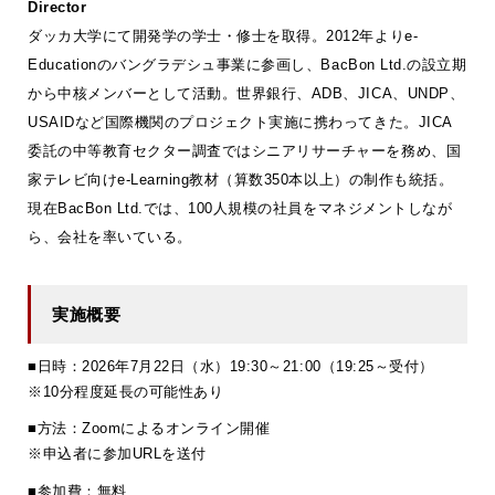
Director
ダッカ大学にて開発学の学士・修士を取得。2012年よりe-
Educationのバングラデシュ事業に参画し、BacBon Ltd.の設立期
から中核メンバーとして活動。世界銀行、ADB、JICA、UNDP、
USAIDなど国際機関のプロジェクト実施に携わってきた。JICA
委託の中等教育セクター調査ではシニアリサーチャーを務め、国
家テレビ向けe-Learning教材（算数350本以上）の制作も統括。
現在BacBon Ltd.では、100人規模の社員をマネジメントしなが
ら、会社を率いている。
実施概要
■日時：2026年7月22日（水）19:30～21:00（19:25～受付）
※10分程度延長の可能性あり
■方法：Zoomによるオンライン開催
※申込者に参加URLを送付
■参加費：無料