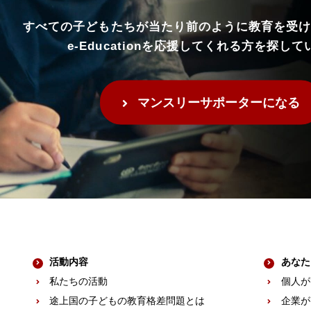
すべての子どもたちが当たり前の
ように教育を受け
e-Educationを応援してくれる方を
探して
マンスリー
サポーターになる
活動内容
あなた
私たちの活動
個人が
途上国の子どもの教育格差問題とは
企業が