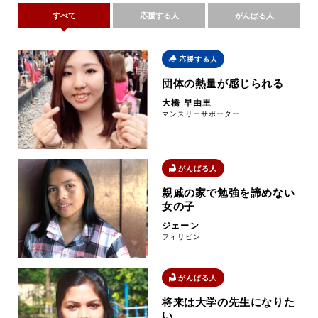
すべて
応援する人
がんばる人
応援する人
団体の熱量が感じられる
大橋 早由里
マンスリーサポーター
がんばる人
親戚の家で勉強を諦めない
女の子
ジェーン
フィリピン
がんばる人
将来は大学の先生になりた
い