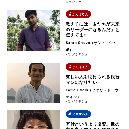
ミャンマー
がんばる人
教え子には「君たちが未来
のリーダーになるんだ」と
伝えてます
Santo Shuvo（サント・シュ
ボ）
バングラデシュ
がんばる人
貧しい人を助けられる銀行
マンになりたい
Farid Uddin（ファリッド・ウ
ディン）
バングラデシュ
応援する人
寄付というより投資。世の