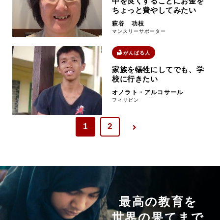
中を良くすることにお金を
ちょっと費やしてみたい
萩谷 功枝
マンスリーサポーター
がんばる人
家族を犠牲にしてでも、学
校に行きたい
オノラト・アルコサール
フィリピン
1
2
最高の教育を
世界の果てまで