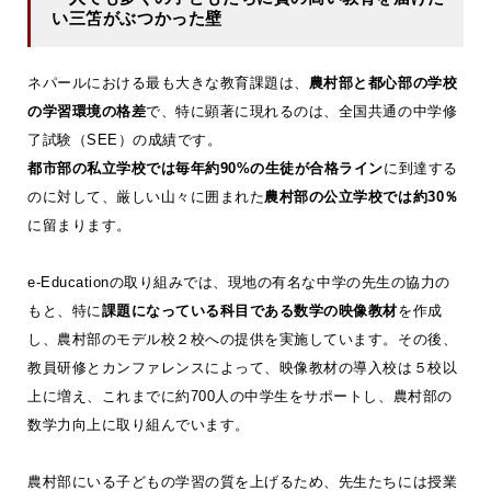
い三笘がぶつかった壁
ネパールにおける最も大きな教育課題は、
農村部と都心部の学校
の学習環境の格差
で、特に顕著に現れるのは、全国共通の中学修
了試験（SEE）の成績です。
都市部の私立学校では毎年約90%の生徒が合格ライン
に到達する
のに対して、厳しい山々に囲まれた
農村部の公立学校では約30％
に留まります。
e-Educationの取り組みでは、現地の有名な中学の先生の協力の
もと、特に
課題になっている科目である数学の映像教材
を作成
し、農村部のモデル校２校への提供を実施しています。その後、
教員研修とカンファレンスによって、映像教材の導入校は５校以
上に増え、これまでに約700人の中学生をサポートし、農村部の
数学力向上に取り組んでいます。
農村部にいる子どもの学習の質を上げるため、先生たちには授業