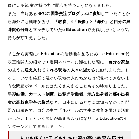
像による勉強”の持つ力に関心を持つようになりました。
また、当時あるNPOの
国際交流プログラムに参加
していたことか
ら海外にも興味があり、
「教育」×「映像」×「海外」と自分の興
味関心分野とマッチしていたe-Education
で挑戦したいという気
持ちが芽生えました。
そこから実際にe-Educationの活動地を見るため、e-Education代
表三輪開人の紹介で１週間ネパールに滞在した際に、
自分を家族
のように迎え入れてくれる現地の人々の温かさ
に触れました。し
かし、いつも笑顔で温かい現地の人たちからは想像のできないよ
うな問題がネパールにはたくさんあることもその時知りました。
早期結婚、カースト制度、出稼ぎ労働者、地方出身者と都心出身
者の高校進学率の格差
など、日本にいるときには知らなかった問
題が山積みで、自分の中で「ネパールの学生に教育を届ける活動
がしたい！」という想いが高まるようになり、e-Educationのイ
ンターンとして参画しました。
一人でも多くの子どもたちに質の高い教育を届けた