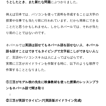
うとしたとき、また新たな問題
にぶつかりました。
例えば日本では、パソコンを使って資料を作成することは大学の
授業や仕事でも当たり前に行われています。だから簡単にできる
ことだと思うかもしれません。しかしネパールでは、それが当た
り前のことではないのです。
ネパールでは
英語は話せてもネパール語を話せない人
、
ネパール
語を話すことはできてもタイピングで文字起こしができない人
な
ど、言語やパソコンスキルは人によってばらばらです。
実際に三笘がガイドラインを作製する時に、以下のような順序で
作製することとなりました。
①三笘がモデル校の先生に映像教材を使った授業のレッスンプラ
ンをネパール語で聞き取り
↓
②三笘が英語でタイピング(英語版ガイドライン完成)