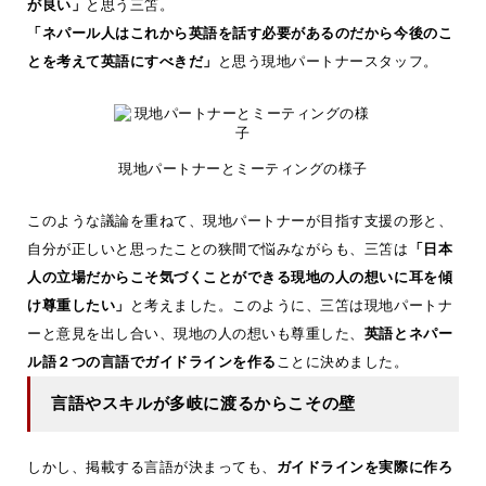
が良い」
と思う三笘。
「ネパール人はこれから英語を話す必要があるのだから今後のこ
とを考えて英語にすべきだ」
と思う現地パートナースタッフ。
現地パートナーとミーティングの様子
このような議論を重ねて、現地パートナーが目指す支援の形と、
自分が正しいと思ったことの狭間で悩みながらも、三笘は
「日本
人の立場だからこそ気づくことができる現地の人の想いに耳を傾
け尊重したい」
と考えました。このように、三笘は現地パートナ
ーと意見を出し合い、現地の人の想いも尊重した、
英語とネパー
ル語２つの言語でガイドラインを作る
ことに決めました。
言語やスキルが多岐に渡るからこその壁
しかし、掲載する言語が決まっても、
ガイドラインを実際に作ろ