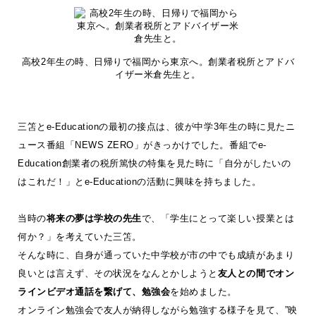
高校2年生の時、日帰りで福岡から東京へ。創業者税所とアドバ
イザー米倉先生と。
三笘とe-Educationの最初の接点は、彼が中学3年生の時に見たニ
ュース番組「NEWS ZERO」がきっかけでした。番組でe-
Education創業者の税所篤快の特集を見た時に「自分がしたいの
はこれだ！」とe-Educationの活動に興味を持ちました。
当時の
将来の夢は学校の先生
で、「学生にとって楽しい授業とは
何か？」を考えていた三笘。
そんな時に、自身が通っていた中学校が市の中でも成績があまり
良いとは言えず、その状況をなんとかしようと
友人との間でオン
ラインビデオ通話を繋げて、勉強会
を始めました。
オンライン勉強会で友人が納得しながら勉強する様子を見て、”映