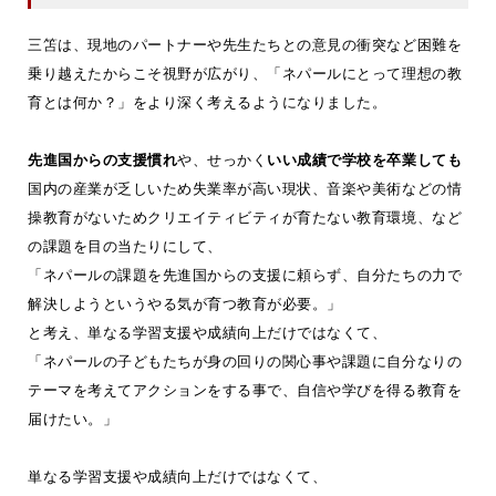
三笘は、現地のパートナーや先生たちとの意見の衝突など困難を
乗り越えたからこそ視野が広がり、「ネパールにとって理想の教
育とは何か？」をより深く考えるようになりました。
先進国からの支援慣れ
や、せっかく
いい成績で学校を卒業しても
国内の産業が乏しいため失業率が高い現状、音楽や美術などの情
操教育がないためクリエイティビティが育たない教育環境、など
の課題を目の当たりにして、
「ネパールの課題を先進国からの支援に頼らず、自分たちの力で
解決しようというやる気が育つ教育が必要。」
と考え、単なる学習支援や成績向上だけではなくて、
「ネパールの子どもたちが身の回りの関心事や課題に自分なりの
テーマを考えてアクションをする事で、自信や学びを得る教育を
届けたい。」
単なる学習支援や成績向上だけではなくて、