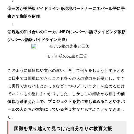
↓
③三笘が英語版ガイドラインを現地パートナーにネパール語に手
書きで翻訳を依頼
↓
④現地の知り合いのローカルNPOにネパール語でタイピング依頼
(ネパール語版ガイドライン完成)
モデル校の先生と三笘
このように価値観や文化の違い、そして何かをしようとするとき
に日本では簡単にできることも多くの人の協力を必要とし、すぐ
に実行できないもどかしさなど１つのプロジェクトを進めるだけ
でいくつもの壁にぶつかりました。しかしこの経験から
相手の価
値観も踏まえた上で、プロジェクトを共に推し進めることやネパ
ールの人たちが大切にしている考え方
なども学ぶことができまし
た。
困難を乗り越えて見つけた自分なりの教育支援