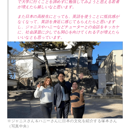
で大学に行くことを諦めずに勉強してみようと思える若者
が増えたら嬉しいなと思います。
また日本の高校生にとっても、英語を使うことに抵抗感が
なくなって、英語を身近に感じてもらえたらと思います
し、ジャニスやハニーなどチューターとの会話をキッカケ
に、社会課題に少しでも関心を向けてくれる子が増えたら
いいなとも思っています。
※ジャニスさん＆ハニーさんに日本の文化を紹介する塚本さん
（写真中央）