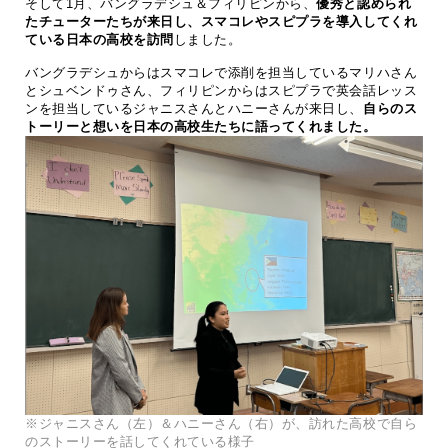
そして1月、バングラデシュ＆フィリピンから、
優秀と認められ
たチューターたちが来日し、スマコレやスピプラを導入してくれ
ている日本の高校を訪問
しました。
バングラデシュからはスマコレで添削を担当しているマリハさん
とシュベンドゥさん、フィリピンからはスピプラで英会話レッス
ンを担当しているジャニスさんとハニーさんが来日し、
自らのス
トーリーと想いを日本の高校生たちに語ってくれました。
※ジャニスさん（左）＆ハニーさん（右）が、訪れた高校で自ら
のストーリーを話してくれている様子