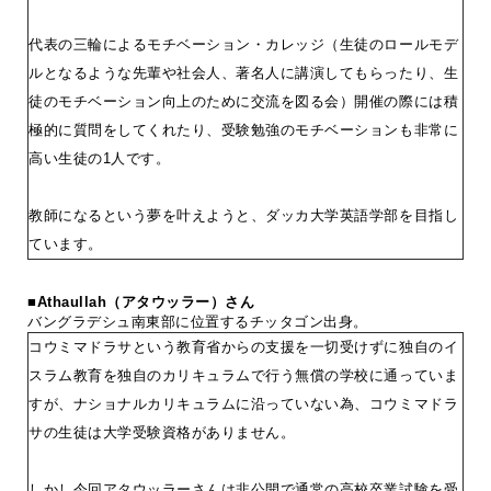
代表の三輪によるモチベーション・カレッジ（生徒のロールモデ
ルとなるような先輩や社会人、著名人に講演してもらったり、生
徒のモチベーション向上のために交流を図る会）開催の際には積
極的に質問をしてくれたり、受験勉強のモチベーションも非常に
高い生徒の1人です。
教師になるという夢を叶えようと、ダッカ大学英語学部を目指し
ています。
■Athaullah（アタウッラー）さん
バングラデシュ南東部に位置するチッタゴン出身。
コウミマドラサという教育省からの支援を一切受けずに独自のイ
スラム教育を独自のカリキュラムで行う無償の学校に通っていま
すが、ナショナルカリキュラムに沿っていない為、コウミマドラ
サの生徒は大学受験資格がありません。
しかし今回アタウッラーさんは非公開で通常の高校卒業試験を受