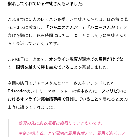
指名してくれている生徒さんもいました。
これまでに２人のレッスンを受けた生徒さんたちは、目の前に現
れた２人に感激し、
「ジャニスさんだ！」「ハニーさんだ！」
と
喜びを顕にし、休み時間にはチューターも楽しそうに生徒さんた
ちと会話していたそうです。
この様子に、改めて、
オンライン教育が現地での雇用だけでな
く、国境を越えて絆も生んでいる
ことを実感しました。
今回の訪日でジャニスさんとハニーさんをアテンドしたe-
Educationカントリーマネージャーの塚本さんに、
フィリピンに
おけるオンライン英会話事業で目指していること
を尋ねると次の
ように語ってくれました。
教育の先にある雇用に挑戦していきたいです。
生徒が増えることで現地の雇用も増えて、雇用があること