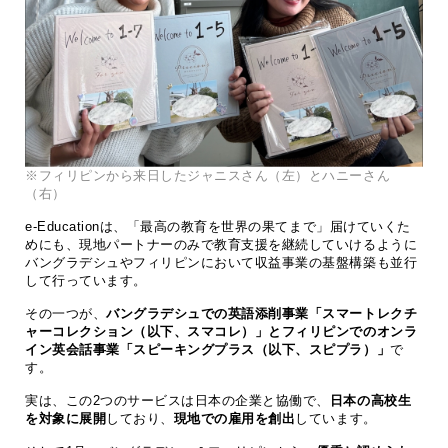
※フィリピンから来日したジャニスさん（左）とハニーさん
（右）
e-Educationは、「最高の教育を世界の果てまで」届けていくた
めにも、現地パートナーのみで教育支援を継続していけるように
バングラデシュやフィリピンにおいて収益事業の基盤構築も並行
して行っています。
その一つが、
バングラデシュでの英語添削事業「スマートレクチ
ャーコレクション（以下、スマコレ）」とフィリピンでのオンラ
イン英会話事業「スピーキングプラス（以下、スピプラ）」
で
す。
実は、この2つのサービスは日本の企業と協働で、
日本の高校生
を対象に展開
しており、
現地での雇用を創出
しています。