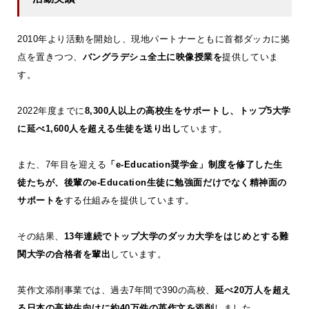
2010年より活動を開始し、現地パートナーともに首都ダッカに拠
点を置きつつ、
バングラデシュ全土に映像授業を
提供していま
す。
2022年度までに
8,300人以上の高校生をサポートし、トップ5大学
に延べ1,600人を超える生徒を送り出し
ています。
また、7年目を迎える
「e-Education奨学金」制度を修了した生
徒たちが、後輩のe-Education生徒に勉強面だけでなく精神面の
サポートを
する仕組みを提供しています。
その結果、
13年連続でトップ大学のダッカ大学をはじめとする難
関大学の合格者を輩出
しています。
英作文添削事業では、過去7年間で390の高校、
延べ20万人を超え
る日本の高校生向けに約40万件の英作文を添削
しました。