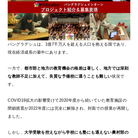
バングラデシュは、1億7千万人を超える人口を抱える国であり、
現在経済成長の最中にあります。
一方で、
都市部と地方の教育機会の格差は著しく、地方では深刻
な教師不足に加えて、良質な予備校に通うことも難しい
状況で
す。
COVID19拡大の影響受けて2020年度から続いていた教育施設の
閉鎖措置が2022年度には完全に解除され、対面での授業が再開し
ました。
しかし、
大学受験を控えながら学校にも塾にも通えない農村部の